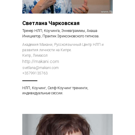
Светлана Чарковская
Тренер НЛП, Коучинга, Эннеаграммы, Акаша
Инициатор, Практик Эриксоновского гипноза.
Академия Макани, Русскоязычный Центр НЛП и
развития личности на Кипре.
Кипр, Лимасол
http://makani.com
svetlana@makani.com
+35799135763
НЛП, Коучинг, Селф-Коучинг тренинги,
индивидуальные сессии.