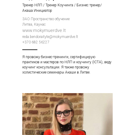
Tpeнеp НЛП / Tpeнеp Koyчингa / Бизнес тренер/
Акаша Инициатор
ЗAO Пространство обучение
Литва, Каунас
www.mokymuerdve.lt
reda.bendoraityte@mokymuerdve.lt
+370 682 56227
Я провожу бизнес-тренинги, сертифицирую
практиков и мастеров по НЛП и коучингу (ICTA), веду
коучинг консультации. Я также провожу
холистические семинары Акаши в Литве.