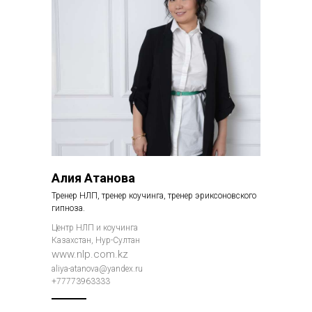
Алия Атанова
Тренер НЛП, тренер коучинга, тренер эриксоновского
гипноза.
Центр НЛП и коучинга
Казахстан, Нур-Султан
www.nlp.com.kz
aliya-atanova@yandex.ru
+77773963333