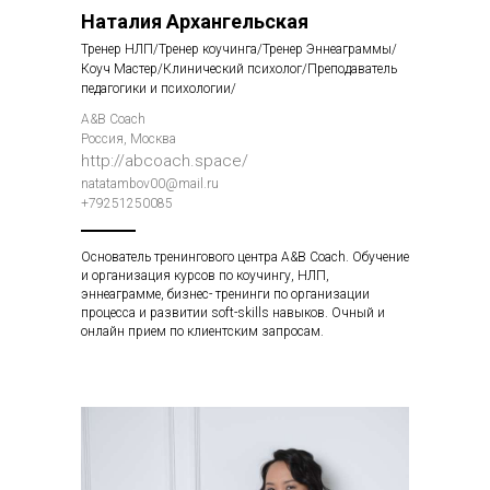
Наталия Архангельская
Тренер НЛП/Тренер коучинга/Тренер Эннеаграммы/
Коуч Мастер/Клинический психолог/Преподаватель
педагогики и психологии/
A&B Coach
Россия, Москва
http://abcoach.space/
natatambov00@mail.ru
+79251250085
Основатель тренингового центра A&B Coach. Обучение
и организация курсов по коучингу, НЛП,
эннеаграмме, бизнес- тренинги по организации
процесса и развитии soft-skills навыков. Очный и
онлайн прием по клиентским запросам.