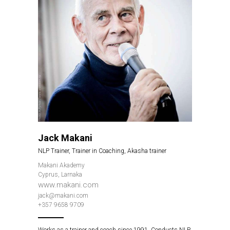
Jack Makani
NLP Trainer, Trainer in Coaching, Akasha trainer
Makani Akademy
Cyprus, Larnaka
www.makani.com
jack@makani.com
+357 9658 9709