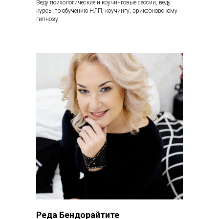
Веду психологические и коучинговые сессии, веду
курсы по обучению НЛП, коучингу, эриксоновскому
гипнозу
Реда Бендорайтите