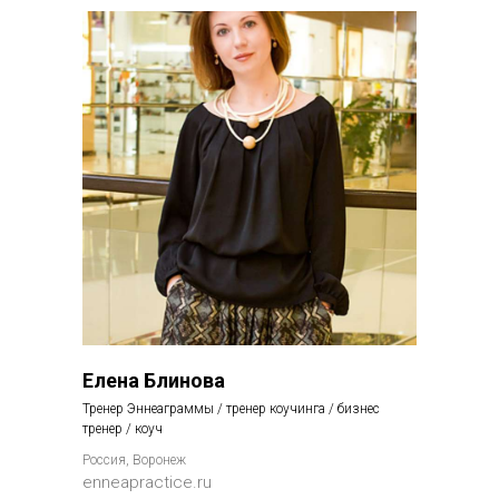
Елена Блинова
Тренер Эннеаграммы / тренер коучинга / бизнес
тренер / коуч
Россия, Воронеж
enneapractice.ru